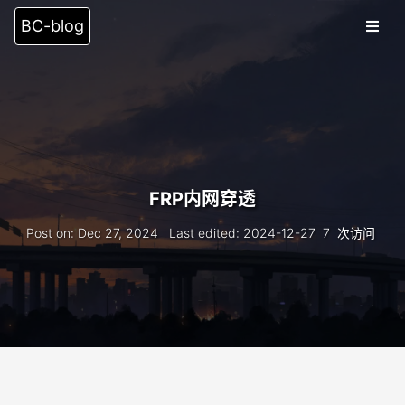
BC-blog
Blog
Category
Tags
Archive
16
FRP内网穿透
Search
Post on
:
Dec 27, 2024
Last edited
:
2024-12-27
7
次访问
友情链接
留言板