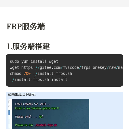
FRP服务端
1.服务端搭建
sudo yum install wget

wget https
:
/
/
gitee
.
com
/
mvscode
/
frps
-
onekey
/
raw
/
mast
chmod 
700
.
/
install
-
frps
.
sh
.
/
install
-
frps
.
sh
 install