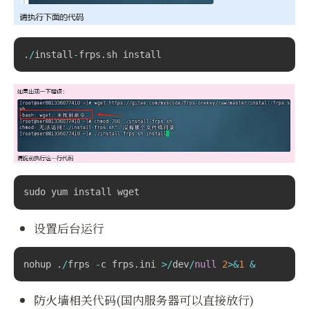
.
/
install
-
frps
.
sh
 install
sudo yum install wget
设置后台运行
nohup 
.
/
frps 
-
c frps
.
ini
>
/
dev
/
null
2
>
&
1
&
防火墙相关代码(国内服务器可以直接放行)