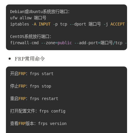
Debian或Ubuntu系统放行端口：
ufw allow 端口号

iptables 
-
A
INPUT
-
p tcp 
--
dport 端口号 
-
j 
ACCEPT
CentOS系统放行端口：
firewall
-
cmd 
--
zone
=
public
--
add
-
port
=
端口号
/
tcp 
--
p
FRP常用命令
开启
FRP
：frps start

停止
FRP
：frps stop

重启
FRP
：frps restart

打开配置文件：frps config

查看
FRP
版本：frps version
