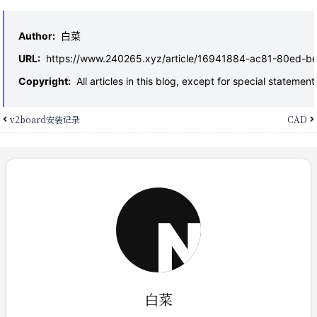
Author
:
白菜
URL
:
https://www.240265.xyz/article/16941884-ac81-80ed-b
Copyright
:
All articles in this blog, except for special statem
v2board安装记录
CAD
白菜