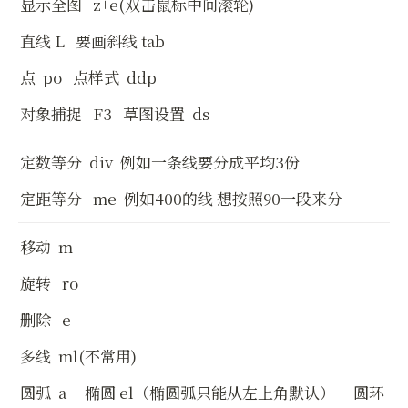
显示全图   z+e(双击鼠标中间滚轮)
直线 L   要画斜线 tab
点  po   点样式  ddp
对象捕捉   F3   草图设置  ds
定数等分  div  例如一条线要分成平均3份
定距等分   me  例如400的线 想按照90一段来分
移动  m 
旋转   ro
删除   e
多线  ml(不常用)
圆弧  a     椭圆 el（椭圆弧只能从左上角默认）     圆环 