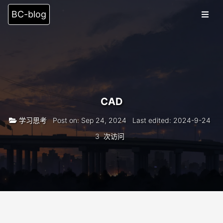
BC-blog
Blog
Category
Tags
Archive
16
CAD
Search
学习思考
Post on
:
Sep 24, 2024
Last edited
:
2024-9-24
友情链接
3
次访问
留言板