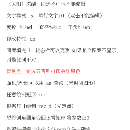
（太阳）冻结：即选不中也不能编辑
文字样式    st   单行文字DT（双击不能编辑）
度数   %%d      直径%%c      正负%%p
修改特性   ch
图案填充  h   状态栏可以更改  如果某个图案不显示，
则是比例不对
背景色一定选五否则打印会纯黑色 
面积/周长 可以用  aa  查询（未封闭图形）
任意绘制矩形  rec
根据尺寸绘制  rec  d（先定点）
想将倒角圆角变回正常矩形 将参数归0
重置快捷键 reinit 勾选pgp文件—确定