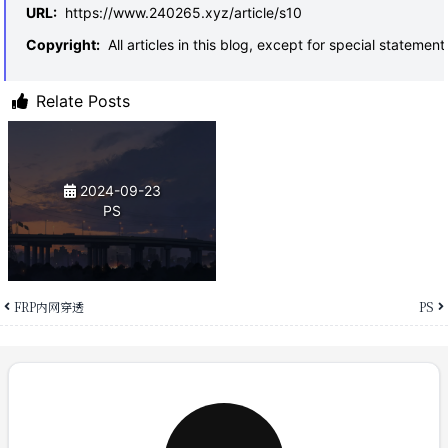
URL
:
https://www.240265.xyz/article/s10
Copyright
:
All articles in this blog, except for special statem
Relate Posts
2024-09-23
PS
FRP内网穿透
PS