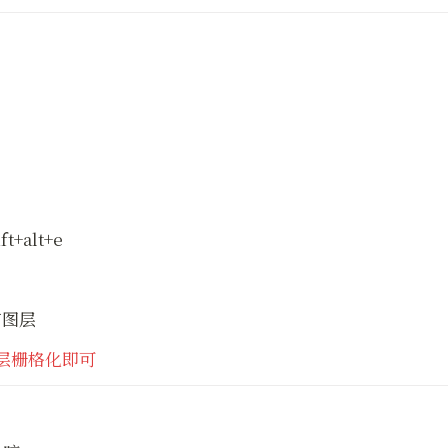
+alt+e
有图层
层栅格化即可