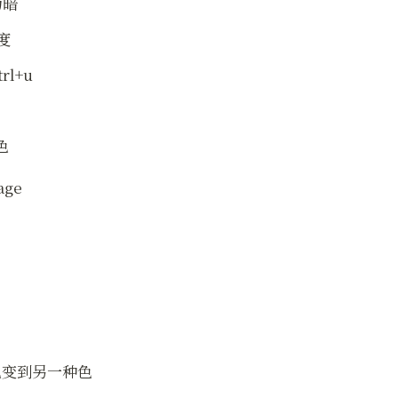
为暗
度
rl+u
色
色变到另一种色