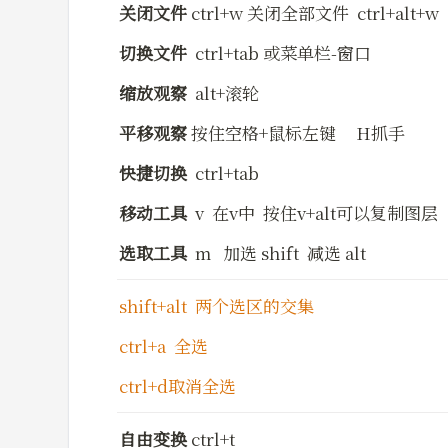
关闭文件
 ctrl+w 关闭全部文件  ctrl+alt+w
切换文件
  ctrl+tab 或菜单栏-窗口
缩放观察
  alt+滚轮
平移观察
 按住空格+鼠标左键     H抓手
快捷切换
  ctrl+tab
移动工具
  v  在v中  按住v+alt可以复制图层
选取工具
  m   加选 shift  减选 alt   
shift+alt  两个选区的交集
ctrl+a  全选
ctrl+d取消全选
自由变换
 ctrl+t