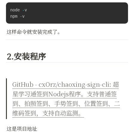
node 
-
v

npm 
-
v
这样命令就安装完成了。
2.安装程序
GitHub - cxOrz/chaoxing-sign-cli: 超
星学习通签到Nodejs程序。支持普通签
到、拍照签到、手势签到、位置签到、二
维码签到，支持自动监测。
这是项目地址