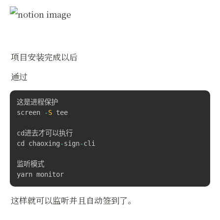
项目安装完成以后
通过
这是进程保护

screen 
-
S
 tee

cd进去才可以执行

cd chaoxing
-
sign
-
cli

监听模式

yarn monitor
这样就可以监听并且自动签到了。